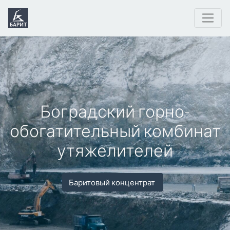
Боградский горно-
обогатительный комбинат
утяжелителей
Баритовый концентрат